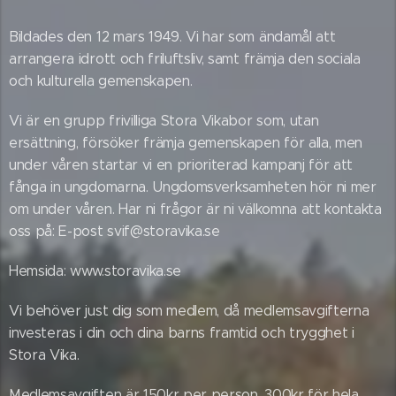
Bildades den 12 mars 1949. Vi har som ändamål att
arrangera idrott och friluftsliv, samt främja den sociala
och kulturella gemenskapen.
Vi är en grupp frivilliga Stora Vikabor som, utan
ersättning, försöker främja gemenskapen för alla, men
under våren startar vi en prioriterad kampanj för att
fånga in ungdomarna. Ungdomsverksamheten hör ni mer
om under våren. Har ni frågor är ni välkomna att kontakta
oss på: E-post svif@storavika.se
Hemsida: www.storavika.se
Vi behöver just dig som medlem, då medlemsavgifterna
investeras i din och dina barns framtid och trygghet i
Stora Vika.
Medlemsavgiften är 150kr per person, 300kr för hela