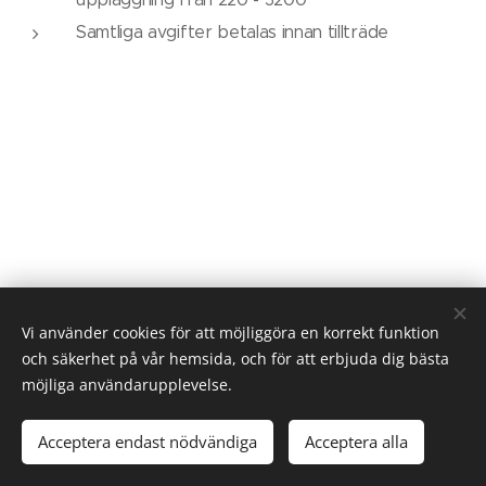
Samtliga avgifter betalas innan tillträde
Vi använder cookies för att möjliggöra en korrekt funktion
och säkerhet på vår hemsida, och för att erbjuda dig bästa
möjliga användarupplevelse.
2025
Stora Vika
Acceptera endast nödvändiga
Acceptera alla
n
Cookies