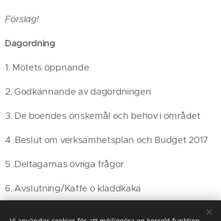
Förslag!
Dagordning
1. Mötets öppnande
2. Godkännande av dagordningen
3. De boendes önskemål och behov i området
4 .Beslut om verksamhetsplan och Budget 2017
5 .Deltagarnas övriga frågor
6. Avslutning/Kaffe o kladdkaka
Välkomna! Styrelsen för LH-Marsta
Vi använder cookies för att möjliggöra en korrekt funktion